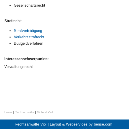
Gesellschaftsrecht
Strafrecht:
Strafverteidigung
Verkehrsstrafrecht
Bußgeldverfahren
Interessenschwerpunkte:
Verwaltungsrecht
Home
|
Rechtsanwälte
|
Michael Viol
Rechtsanwälte Viol |
Layout & Webservices by bense.com
|