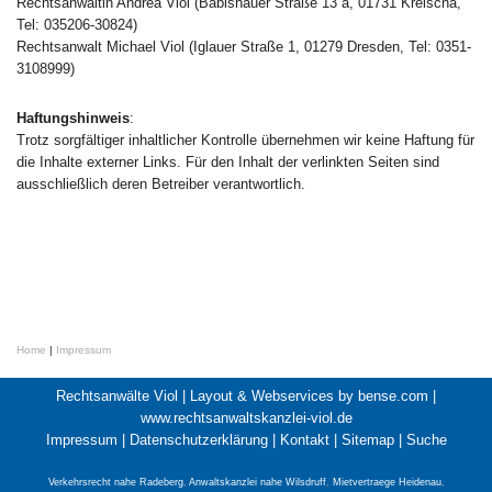
Rechtsanwältin Andrea Viol (Babisnauer Straße 13 a, 01731 Kreischa,
Tel: 035206-30824)
Rechtsanwalt Michael Viol (Iglauer Straße 1, 01279 Dresden, Tel: 0351-
3108999)
Haftungshinweis
:
Trotz sorgfältiger inhaltlicher Kontrolle übernehmen wir keine Haftung für
die Inhalte externer Links. Für den Inhalt der verlinkten Seiten sind
ausschließlich deren Betreiber verantwortlich.
Home
|
Impressum
Rechtsanwälte Viol |
Layout & Webservices by bense.com
|
www.rechtsanwaltskanzlei-viol.de
Impressum
|
Datenschutzerklärung
|
Kontakt
|
Sitemap
|
Suche
Verkehrsrecht nahe Radeberg
,
Anwaltskanzlei nahe Wilsdruff
,
Mietvertraege Heidenau
,